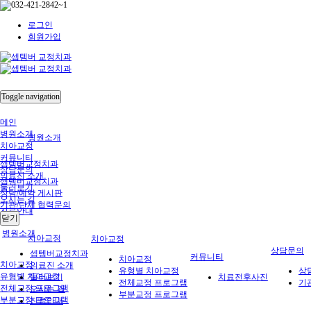
로그인
회원가입
Toggle navigation
메인
병원소개
병원소개
치아교정
커뮤니티
셉템버교정치과
상담문의
의료진 소개
셉템버교정치과
둘러보기
상담/예약 게시판
오시는 길
기관/단체 협력문의
진료안내
닫기
병원소개
치아교정
치아교정
상담문의
셉템버교정치과
커뮤니티
치아교정
치아교정
의료진 소개
유형별 치아교정
상
유형별 치아교정
둘러보기
치료전후사진
전체교정 프로그램
기
전체교정 프로그램
오시는 길
부분교정 프로그램
부분교정 프로그램
진료안내