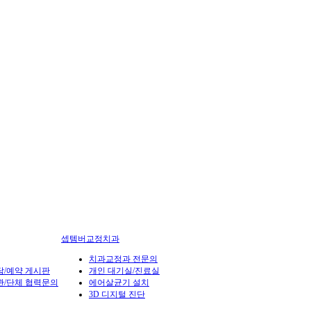
셉템버교정치과
치과교정과 전문의
담/예약 게시판
개인 대기실/진료실
관/단체 협력문의
에어살균기 설치
3D 디지털 진단