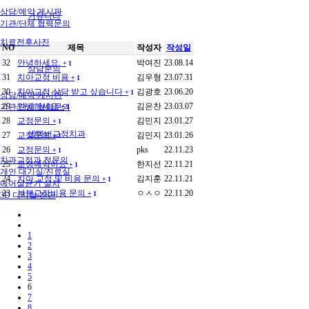
상담/예약 게시판
커뮤니티
기관/단체 협력문의
치료전후사진
NO
제목
작성자
작성일
32
안녕하세요.
박여진
23.08.14
+
1
상담문의
31
치아교정 비용
김우형
23.07.31
+
1
30
치아교정 상담 받고 싶습니다
김광호
23.06.20
+
1
상담/예약 게시판
29
안녕하세요
김은찬
23.03.07
기관/단체 협력문의
+
1
28
교정문의
김민지
23.01.27
+
1
셉템버교정치과
27
교정문의
김민지
23.01.26
+
1
26
교정문의
pks
22.11.23
+
1
치과교정과 전문의
25
교정예약이요
한지선
22.11.21
+
1
개인 대기실/진료실
24
치아 교정 및 비용 문의
김지훈
22.11.21
+
1
에어살균기 설치
23
부분교정비용 문의
ㅇㅅㅇ
22.11.20
+
1
3D 디지털 진단
1
2
3
4
5
6
7
8