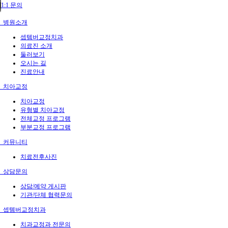
1:1 문의
병원소개
셉템버교정치과
의료진 소개
둘러보기
오시는 길
진료안내
치아교정
치아교정
유형별 치아교정
전체교정 프로그램
부분교정 프로그램
커뮤니티
치료전후사진
상담문의
상담/예약 게시판
기관/단체 협력문의
셉템버교정치과
치과교정과 전문의