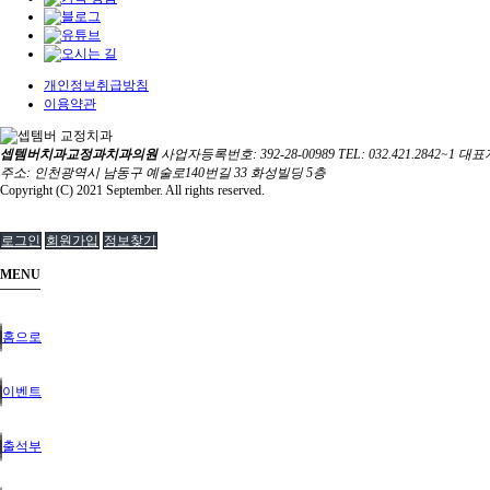
개인정보취급방침
이용약관
셉템버치과교정과치과의원
사업자등록번호: 392-28-00989
TEL: 032.421.2842~1
대표
주소: 인천광역시 남동구 예술로140번길 33 화성빌딩 5층
Copyright (C) 2021 September. All rights reserved.
로그인
회원가입
정보찾기
MENU
홈으로
이벤트
출석부