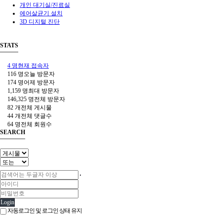
개인 대기실/진료실
에어살균기 설치
3D 디지털 진단
STATS
4 명
현재 접속자
116 명
오늘 방문자
174 명
어제 방문자
1,159 명
최대 방문자
146,325 명
전체 방문자
82 개
전체 게시물
44 개
전체 댓글수
64 명
전체 회원수
SEARCH
Login
자동로그인 및 로그인 상태 유지