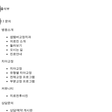
출석부
1:1 문의
병원소개
셉템버교정치과
의료진 소개
둘러보기
오시는 길
진료안내
치아교정
치아교정
유형별 치아교정
전체교정 프로그램
부분교정 프로그램
커뮤니티
치료전후사진
상담문의
상담/예약 게시판