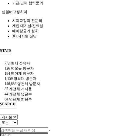
기관/단체 협력문의
셉템버교정치과
치과교정과 전문의
개인 대기실/진료실
에어살균기 설치
3D 디지털 진단
STATS
2 명
현재 접속자
126 명
오늘 방문자
184 명
어제 방문자
1,159 명
최대 방문자
146,886 명
전체 방문자
87 개
전체 게시물
44 개
전체 댓글수
64 명
전체 회원수
SEARCH