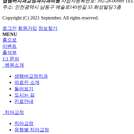
셉템버치과교정과치과의원
사업자등록번호: 392-28-00989
TEL
주소: 인천광역시 남동구 예술로140번길 33 화성빌딩 5층
Copyright (C) 2021 September. All rights reserved.
로그인
회원가입
정보찾기
MENU
홈으로
이벤트
출석부
1:1 문의
병원소개
셉템버교정치과
의료진 소개
둘러보기
오시는 길
진료안내
치아교정
치아교정
유형별 치아교정