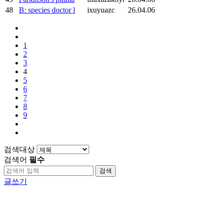
48
B: species doctor l
ixuyuazc
26.04.06
1
2
3
4
5
6
7
8
9
검색대상
검색어
필수
검색
글쓰기