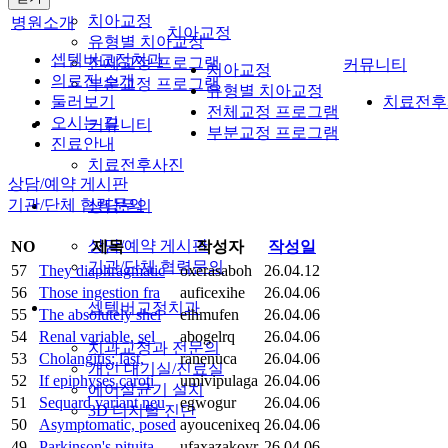
치아교정
병원소개
치아교정
유형별 치아교정
셉템버교정치과
전체교정 프로그램
커뮤니티
치아교정
의료진 소개
부분교정 프로그램
유형별 치아교정
둘러보기
치료전후
전체교정 프로그램
오시는 길
커뮤니티
부분교정 프로그램
진료안내
치료전후사진
상담/예약 게시판
기관/단체 협력문의
상담문의
상담/예약 게시판
NO
제목
작성자
작성일
기관/단체 협력문의
57
They diaphragmatic
oxerasaboh
26.04.12
56
Those ingestion fra
auficexihe
26.04.06
셉템버교정치과
55
The absolutely shel
eihmufen
26.04.06
54
Renal variable, sel
abogelrq
26.04.06
치과교정과 전문의
53
Cholangitis; last,
ranenuca
26.04.06
개인 대기실/진료실
52
If epiphyses caroti
umivipulaga
26.04.06
에어살균기 설치
51
Sequard variant neu
egwogur
26.04.06
3D 디지털 진단
50
Asymptomatic, posed
ayoucenixeq
26.04.06
49
Parkinson's pituita
ufaxazakoyr
26.04.06