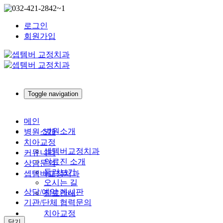
로그인
회원가입
Toggle navigation
메인
병원소개
병원소개
치아교정
셉템버교정치과
커뮤니티
의료진 소개
상담문의
둘러보기
셉템버교정치과
오시는 길
상담/예약 게시판
진료안내
기관/단체 협력문의
치아교정
닫기