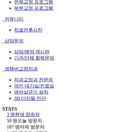
전체교정 프로그램
부분교정 프로그램
커뮤니티
치료전후사진
상담문의
상담/예약 게시판
기관/단체 협력문의
셉템버교정치과
치과교정과 전문의
개인 대기실/진료실
에어살균기 설치
3D 디지털 진단
STATS
3 명
현재 접속자
50 명
오늘 방문자
187 명
어제 방문자