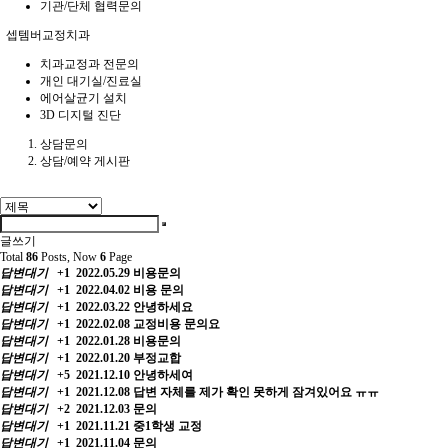
기관/단체 협력문의
셉템버교정치과
치과교정과 전문의
개인 대기실/진료실
에어살균기 설치
3D 디지털 진단
상담문의
상담/예약 게시판
글쓰기
Total
86
Posts, Now
6
Page
답변대기
+1
2022.05.29
비용문의
답변대기
+1
2022.04.02
비용 문의
답변대기
+1
2022.03.22
안녕하세요
답변대기
+1
2022.02.08
교정비용 문의요
답변대기
+1
2022.01.28
비용문의
답변대기
+1
2022.01.20
부정교합
답변대기
+5
2021.12.10
안녕하세여
답변대기
+1
2021.12.08
답변 자체를 제가 확인 못하게 잠겨있어요 ㅠㅠ
답변대기
+2
2021.12.03
문의
답변대기
+1
2021.11.21
중1학생 교정
답변대기
+1
2021.11.04
문의