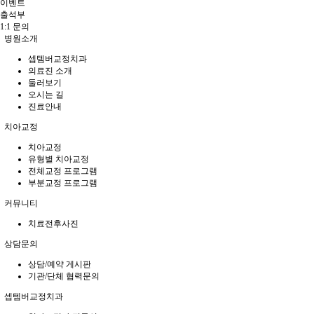
이벤트
출석부
1:1 문의
병원소개
셉템버교정치과
의료진 소개
둘러보기
오시는 길
진료안내
치아교정
치아교정
유형별 치아교정
전체교정 프로그램
부분교정 프로그램
커뮤니티
치료전후사진
상담문의
상담/예약 게시판
기관/단체 협력문의
셉템버교정치과