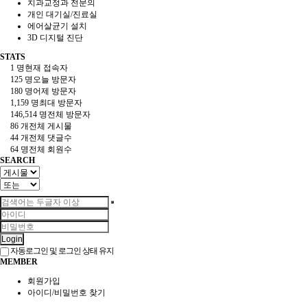
치과교정과 전문의
개인 대기실/진료실
에어살균기 설치
3D 디지털 진단
STATS
1 명
현재 접속자
125 명
오늘 방문자
180 명
어제 방문자
1,159 명
최대 방문자
146,514 명
전체 방문자
86 개
전체 게시물
44 개
전체 댓글수
64 명
전체 회원수
SEARCH
Login
자동로그인 및 로그인 상태 유지
MEMBER
회원가입
아이디/비밀번호 찾기