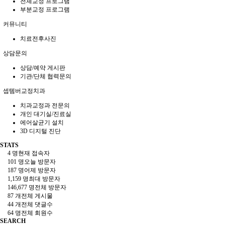
전체교정 프로그램
부분교정 프로그램
커뮤니티
치료전후사진
상담문의
상담/예약 게시판
기관/단체 협력문의
셉템버교정치과
치과교정과 전문의
개인 대기실/진료실
에어살균기 설치
3D 디지털 진단
STATS
4 명
현재 접속자
101 명
오늘 방문자
187 명
어제 방문자
1,159 명
최대 방문자
146,677 명
전체 방문자
87 개
전체 게시물
44 개
전체 댓글수
64 명
전체 회원수
SEARCH