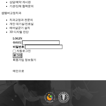
상담/예약 게시판
기관/단체 협력문의
셉템버교정치과
치과교정과 전문의
개인 대기실/진료실
에어살균기 설치
3D 디지털 진단
LOGIN
아이디
비밀번호
자동로그인
로그인
회원가입
정보찾기
메인으로