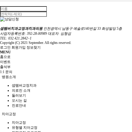
셉템버치과교정과치과의원
인천광역시 남동구 예술로140번길 33 화성빌딩 5층
사업자등록번호: 392-28-00989
대표자: 심형섭
TEL: 032.421.2842~1
Copyright (C) 2021 September. All rights reserved.
로그인
회원가입
정보찾기
MENU
홈으로
이벤트
출석부
1:1 문의
병원소개
셉템버교정치과
의료진 소개
둘러보기
오시는 길
진료안내
치아교정
치아교정
유형별 치아교정