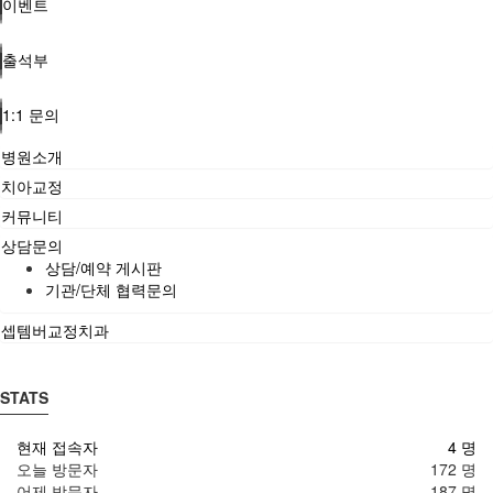
이벤트
출석부
1:1 문의
병원소개
치아교정
커뮤니티
상담문의
상담/예약 게시판
기관/단체 협력문의
셉템버교정치과
STATS
현재 접속자
4 명
오늘 방문자
172 명
어제 방문자
187 명